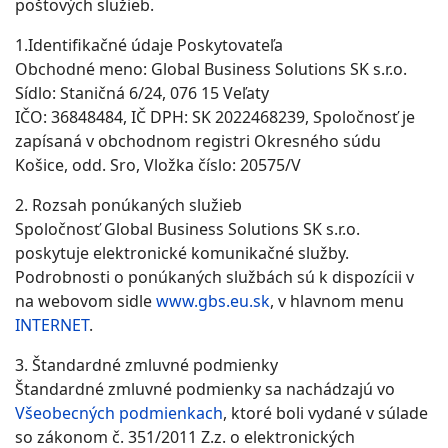
poštových služieb.
1.Identifikačné údaje Poskytovateľa
Obchodné meno: Global Business Solutions SK s.r.o.
Sídlo: Staničná 6/24, 076 15 Veľaty
IČO: 36848484, IČ DPH: SK 2022468239, Spoločnosť je
zapísaná v obchodnom registri Okresného súdu
Košice, odd. Sro, Vložka číslo: 20575/V
2. Rozsah ponúkaných služieb
Spoločnosť Global Business Solutions SK s.r.o.
poskytuje elektronické komunikačné služby.
Podrobnosti o ponúkaných službách sú k dispozícii v
na webovom sidle
www.gbs.eu.sk
, v hlavnom menu
INTERNET
.
3. Štandardné zmluvné podmienky
Štandardné zmluvné podmienky sa nachádzajú vo
Všeobecných podmienkach
, ktoré boli vydané v súlade
so zákonom č. 351/2011 Z.z. o elektronických