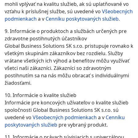
mohli vplývať na kvalitu služieb, ak sú uplatňované vo
vzťahu k príslušnej službe, sú uvedené vo
Všeobecných
podmienkach
a v
Cenníku poskytovaných služieb
.
9. Informácie o produktoch a službách určených pre
zdravotne postihnutých účastníkov
Global Business Solutions SK s.r.o. pristupuje rovnako k
všetkým skupinám zákazníkov bez rozdielu. Služby
vrátane všetkých ich výhod a benefitov môžu využívať
všetci naši zákazníci. Zákazníci so zdravotným
postihnutím sa na nás môžu obracať s individuálnymi
žiadosťami.
10. Informácie o kvalite služieb
Informácie pre koncových užívateľov o kvalite služieb
spoločnosti Global Business Solutions SK s.r.o. sú
uvedené vo
Všeobecných podmienkach
a v
Cenníku
poskytovaných služieb
pre vybraný produkt.
11. Informácie o právach súvisiacich s univerzálnou