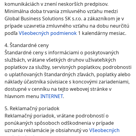
komunikáciách v znení neskorších predpisov.
Minimálna doba trvania zmluvného vzťahu medzi
Global Business Solutions SK s.r.o. a zákazníkom je v
prípade uzavretia zmluvného vzťahu na dobu neurčitú
podľa
Všeobecných podmienok
1 kalendárny mesiac.
4. Štandardné ceny
Štandardné ceny s informáciami o poskytovaných
službách, vrátane všetkých druhov užívateľských
poplatkov za služby, servisných poplatkov, podrobnosti
o uplatňovaných štandardných zľavách, poplatky alebo
náklady účastníka súvisiace s koncovými zariadeniami,
dostupné v cenníku na tejto webovej stránke v
hlavnom menu
INTERNET
.
5. Reklamačný poriadok
Reklamačný poriadok, vrátane podrobností o
ponúkaných spôsoboch odškodnenia v prípade
uznania reklamácie je obsiahnutý vo
Všeobecných